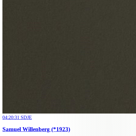
04:20:31
SDJE
Samuel Willenberg
(*1923)