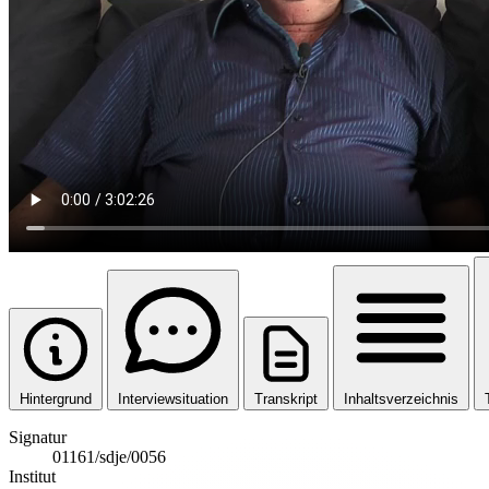
Hintergrund
Interviewsituation
Transkript
Inhaltsverzeichnis
Signatur
01161/sdje/0056
Institut