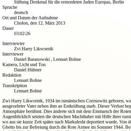
Stiftung Denkmal für die ermordeten Juden Europas, Berlin
Sprache
deutsch
Ort und Datum der Aufnahme
Cholon
,
den 12. März 2013
Dauer
03:02:26
Interviewter
Zvi Harry Likwornik
Interviewer
Daniel Baranowski
,
Lennart Bohne
Kamera, Licht und Ton
Daniel Hübner
Redaktion
Lennart Bohne
Transkription
Lennart Bohne
Zwi Harry Likwornik, 1934 im rumänischen Czernowitz geboren, war si
ausgezehrter Vater neben ihm an Entkräftung starb. Dieser Verlust be
Atmosphäre berühmt. Dies änderte sich mit dem Einmarsch der Roten 
Augenblicklich setzten die deutschen Machthaber mit Hilfe ihrer r
wo aus sie kurze Zeit später nach Markulesht deportiert wurde. Von 
Ghetto bis zur Befreiung durch die Rote Armee im Sommer 1944. Bei 