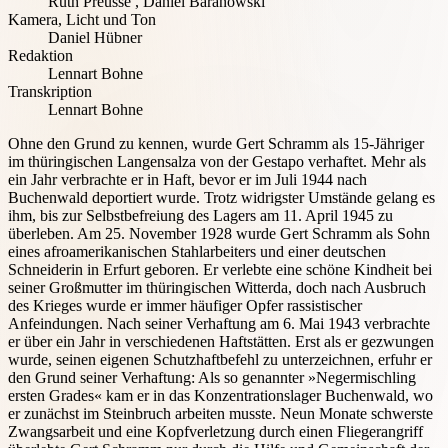
Ruth Preusse
,
Daniel Baranowski
Kamera, Licht und Ton
Daniel Hübner
Redaktion
Lennart Bohne
Transkription
Lennart Bohne
Ohne den Grund zu kennen, wurde Gert Schramm als 15-Jähriger
im thüringischen Langensalza von der Gestapo verhaftet. Mehr als
ein Jahr verbrachte er in Haft, bevor er im Juli 1944 nach
Buchenwald deportiert wurde. Trotz widrigster Umstände gelang es
ihm, bis zur Selbstbefreiung des Lagers am 11. April 1945 zu
überleben. Am 25. November 1928 wurde Gert Schramm als Sohn
eines afroamerikanischen Stahlarbeiters und einer deutschen
Schneiderin in Erfurt geboren. Er verlebte eine schöne Kindheit bei
seiner Großmutter im thüringischen Witterda, doch nach Ausbruch
des Krieges wurde er immer häufiger Opfer rassistischer
Anfeindungen. Nach seiner Verhaftung am 6. Mai 1943 verbrachte
er über ein Jahr in verschiedenen Haftstätten. Erst als er gezwungen
wurde, seinen eigenen Schutzhaftbefehl zu unterzeichnen, erfuhr er
den Grund seiner Verhaftung: Als so genannter »Negermischling
ersten Grades« kam er in das Konzentrationslager Buchenwald, wo
er zunächst im Steinbruch arbeiten musste. Neun Monate schwerste
Zwangsarbeit und eine Kopfverletzung durch einen Fliegerangriff