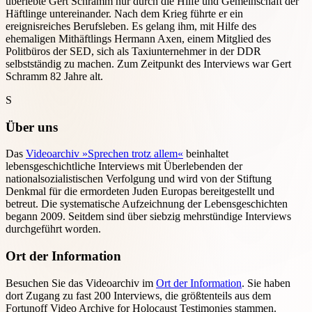
überlebte Gert Schramm nur durch die Hilfe und Gemeinschaft der
Häftlinge untereinander. Nach dem Krieg führte er ein
ereignisreiches Berufsleben. Es gelang ihm, mit Hilfe des
ehemaligen Mithäftlings Hermann Axen, einem Mitglied des
Politbüros der SED, sich als Taxiunternehmer in der DDR
selbstständig zu machen. Zum Zeitpunkt des Interviews war Gert
Schramm 82 Jahre alt.
S
Über uns
Das
Videoarchiv »Sprechen trotz allem«
beinhaltet
lebensgeschichtliche Interviews mit Überlebenden der
nationalsozialistischen Verfolgung und wird von der Stiftung
Denkmal für die ermordeten Juden Europas bereitgestellt und
betreut. Die systematische Aufzeichnung der Lebensgeschichten
begann 2009. Seitdem sind über siebzig mehrstündige Interviews
durchgeführt worden.
Ort der Information
Besuchen Sie das Videoarchiv im
Ort der Information
. Sie haben
dort Zugang zu fast 200 Interviews, die größtenteils aus dem
Fortunoff Video Archive for Holocaust Testimonies stammen.