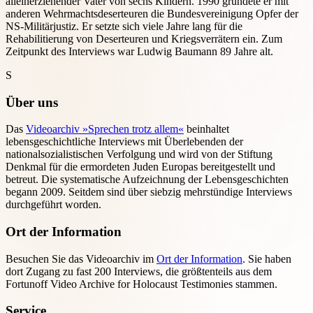
alleinerziehender Vater von sechs Kindern. 1990 gründete er mit
anderen Wehrmachtsdeserteuren die Bundesvereinigung Opfer der
NS-Militärjustiz. Er setzte sich viele Jahre lang für die
Rehabilitierung von Deserteuren und Kriegsverrätern ein. Zum
Zeitpunkt des Interviews war Ludwig Baumann 89 Jahre alt.
S
Über uns
Das
Videoarchiv »Sprechen trotz allem«
beinhaltet
lebensgeschichtliche Interviews mit Überlebenden der
nationalsozialistischen Verfolgung und wird von der Stiftung
Denkmal für die ermordeten Juden Europas bereitgestellt und
betreut. Die systematische Aufzeichnung der Lebensgeschichten
begann 2009. Seitdem sind über siebzig mehrstündige Interviews
durchgeführt worden.
Ort der Information
Besuchen Sie das Videoarchiv im
Ort der Information
. Sie haben
dort Zugang zu fast 200 Interviews, die größtenteils aus dem
Fortunoff Video Archive for Holocaust Testimonies stammen.
Service