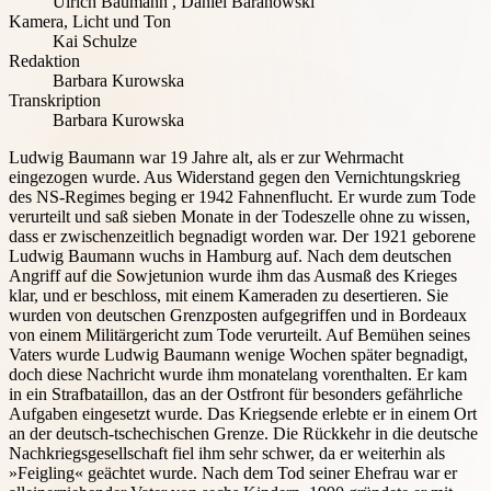
Ulrich Baumann
,
Daniel Baranowski
Kamera, Licht und Ton
Kai Schulze
Redaktion
Barbara Kurowska
Transkription
Barbara Kurowska
Ludwig Baumann war 19 Jahre alt, als er zur Wehrmacht
eingezogen wurde. Aus Widerstand gegen den Vernichtungskrieg
des NS-Regimes beging er 1942 Fahnenflucht. Er wurde zum Tode
verurteilt und saß sieben Monate in der Todeszelle ohne zu wissen,
dass er zwischenzeitlich begnadigt worden war. Der 1921 geborene
Ludwig Baumann wuchs in Hamburg auf. Nach dem deutschen
Angriff auf die Sowjetunion wurde ihm das Ausmaß des Krieges
klar, und er beschloss, mit einem Kameraden zu desertieren. Sie
wurden von deutschen Grenzposten aufgegriffen und in Bordeaux
von einem Militärgericht zum Tode verurteilt. Auf Bemühen seines
Vaters wurde Ludwig Baumann wenige Wochen später begnadigt,
doch diese Nachricht wurde ihm monatelang vorenthalten. Er kam
in ein Strafbataillon, das an der Ostfront für besonders gefährliche
Aufgaben eingesetzt wurde. Das Kriegsende erlebte er in einem Ort
an der deutsch-tschechischen Grenze. Die Rückkehr in die deutsche
Nachkriegsgesellschaft fiel ihm sehr schwer, da er weiterhin als
»Feigling« geächtet wurde. Nach dem Tod seiner Ehefrau war er