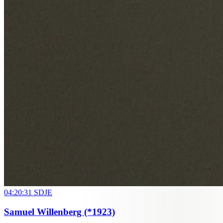
04:20:31
SDJE
Samuel Willenberg
(*1923)