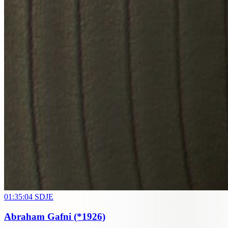
01:35:04
SDJE
Abraham Gafni
(*1926)