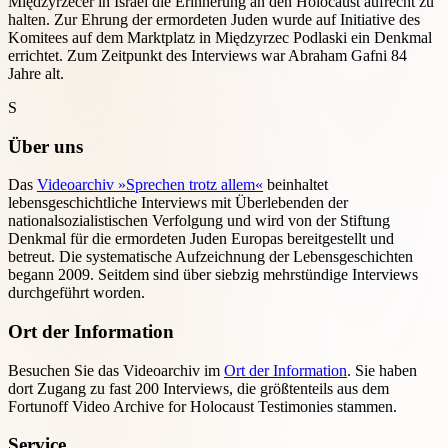
Międzyrzecer in Israel die Erinnerung an den Holocaust aufrecht zu
halten. Zur Ehrung der ermordeten Juden wurde auf Initiative des
Komitees auf dem Marktplatz in Międzyrzec Podlaski ein Denkmal
errichtet. Zum Zeitpunkt des Interviews war Abraham Gafni 84
Jahre alt.
S
Über uns
Das
Videoarchiv »Sprechen trotz allem«
beinhaltet
lebensgeschichtliche Interviews mit Überlebenden der
nationalsozialistischen Verfolgung und wird von der Stiftung
Denkmal für die ermordeten Juden Europas bereitgestellt und
betreut. Die systematische Aufzeichnung der Lebensgeschichten
begann 2009. Seitdem sind über siebzig mehrstündige Interviews
durchgeführt worden.
Ort der Information
Besuchen Sie das Videoarchiv im
Ort der Information
. Sie haben
dort Zugang zu fast 200 Interviews, die größtenteils aus dem
Fortunoff Video Archive for Holocaust Testimonies stammen.
Service