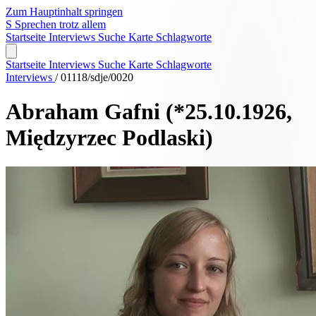
Zum Hauptinhalt springen
S
Sprechen trotz allem
Startseite
Interviews
Suche
Karte
Schlagworte
Startseite
Interviews
Suche
Karte
Schlagworte
Interviews
/
01118/sdje/0020
Abraham Gafni
(*25.10.1926,
Międzyrzec Podlaski)