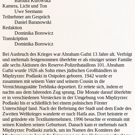
Barbara Kurowska
Kamera, Licht und Ton
Uwe Seemann
Teilnehmer am Gespräch
Daniel Baranowski
Redaktion
Dominika Borowicz
Transkription
Dominika Borowicz
Bei Ausbruch des Krieges war Abraham Gafni 13 Jahre alt. Verfolgt
und mehrmals festgenommen überlebte er als einziger seiner Familie
alle sechs Aktionen des Reserve-Polizeibataillons 101. Abraham
Gafni wurde 1926 als Sohn eines jüdischen Großhändlers in
Międzyrzec Podlaski in Ostpolen geboren. 1942 wurde er
zusammen mit seinem Vater und seinem Cousin in die
Vernichtungsstätte Treblinka deportiert. Er rettete sich, indem er
nachts aus dem fahrenden Zug sprang. Die Monate darauf überlebte
er in verschiedenen Verstecken in der Umgebung von Międzyrzec
Podlaski bis er schließlich bei einem polnischen Förster
Unterschlupf fand. Nach der Befreiung der Stadt und dem Ende des
Zweiten Weltkrieges wanderte er nach Haifa aus. Dort heiratete er
und gründete ein Textilunternehmen. 1996 besuchte er erstmals mit
seinen Kindern seinen Geburtsort. Danach kam er mehrmals nach
Międzyrzec Podlaski zurück, um im Namen des Komitees der