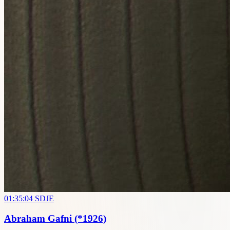
01:35:04
SDJE
Abraham Gafni
(*1926)