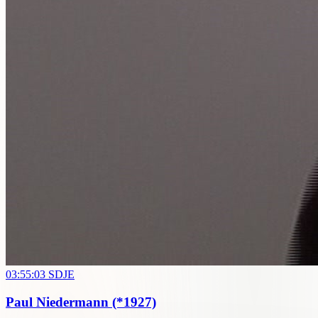
03:55:03
SDJE
Paul Niedermann
(*1927)