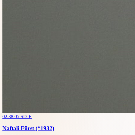
02:38:05
SDJE
Naftali Fürst
(*1932)