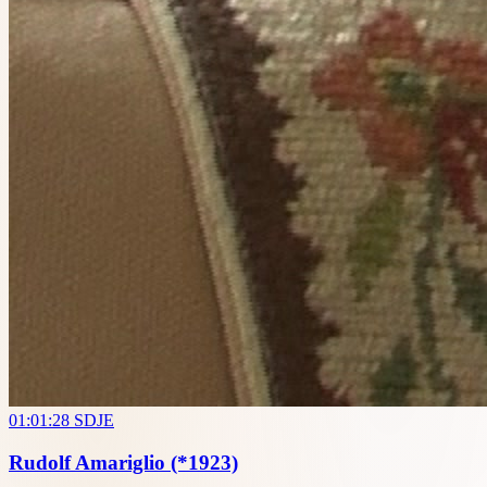
01:01:28
SDJE
Rudolf Amariglio
(*1923)