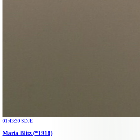
01:43:39
SDJE
Maria Blitz
(*1918)