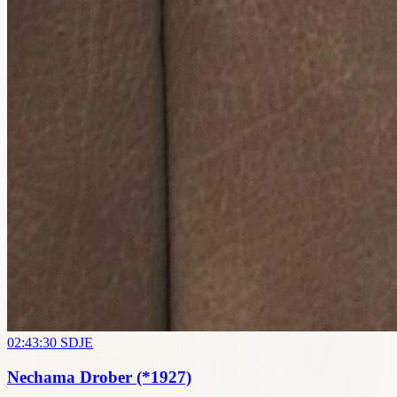
02:43:30
SDJE
Nechama Drober
(*1927)