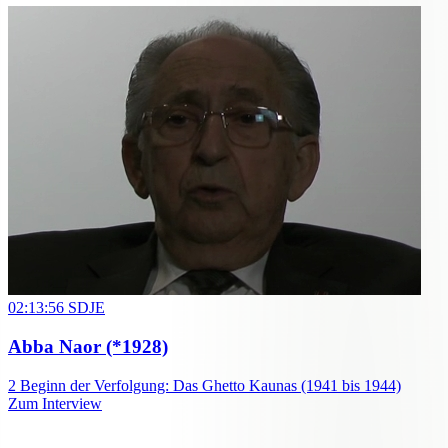
02:13:56
SDJE
Abba Naor
(*1928)
2
Beginn der Verfolgung: Das Ghetto Kaunas (1941 bis 1944)
Zum Interview