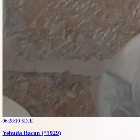
06:28:10
SDJE
Yehuda Bacon
(*1929)