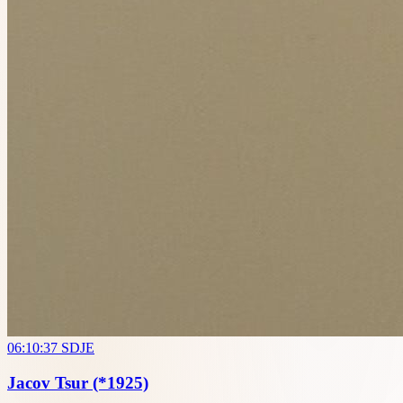
06:10:37
SDJE
Jacov Tsur
(*1925)