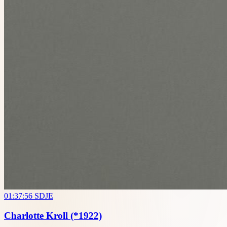
01:37:56
SDJE
Charlotte Kroll
(*1922)