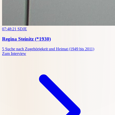
07:48:21
SDJE
Regina Steinitz
(*1930)
5
Suche nach Zugehörigkeit und Heimat (1949 bis 2011)
Zum Interview