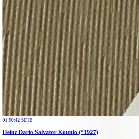
01:50:42
SDJE
Heinz Dario Salvator Kounio
(*1927)