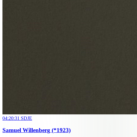
04:20:31
SDJE
Samuel Willenberg
(*1923)