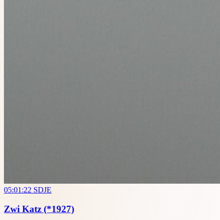
05:01:22
SDJE
Zwi Katz
(*1927)