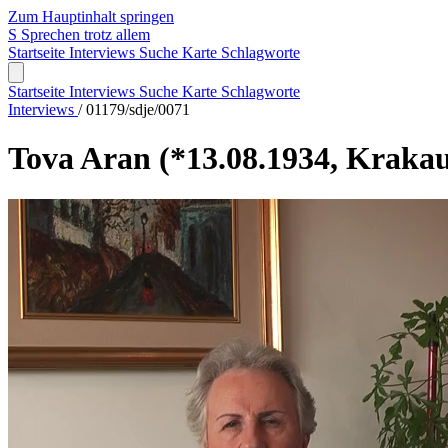
Zum Hauptinhalt springen
S
Sprechen trotz allem
Startseite
Interviews
Suche
Karte
Schlagworte
Startseite
Interviews
Suche
Karte
Schlagworte
Interviews
/
01179/sdje/0071
Tova Aran
(*13.08.1934, Kraka