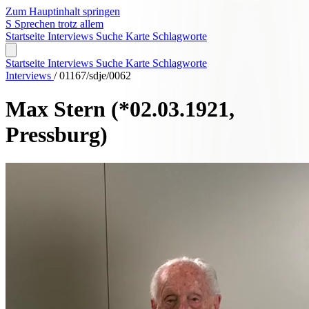
Zum Hauptinhalt springen
S
Sprechen trotz allem
Startseite
Interviews
Suche
Karte
Schlagworte
Startseite
Interviews
Suche
Karte
Schlagworte
Interviews
/
01167/sdje/0062
Max Stern
(*02.03.1921,
Pressburg)